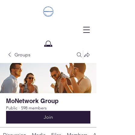
Groups
Donate
MoNetwork Group
Public
·
598 members
Join
Discussion
Media
Files
Members
About