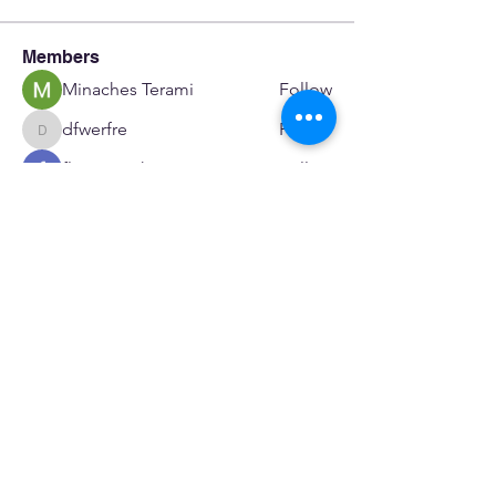
Members
Minaches Terami
Follow
dfwerfre
Follow
dfwerfre
flower23 skeinc
Follow
JoeR Enfo
Follow
Seveu Lear
Follow
See All Members (598)
SERVICES
Care rooted in dignity, choice, and connection
Supportive Care & Essential Resources