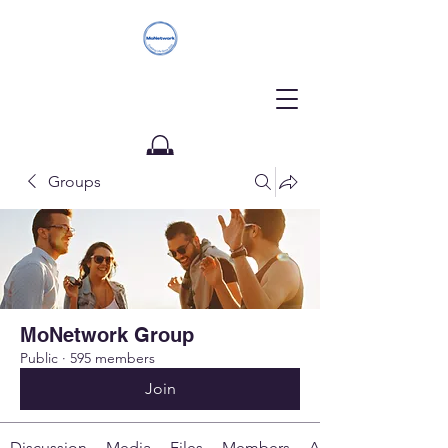
Groups
Donate
MoNetwork Group
Public
·
595 members
Join
Discussion
Media
Files
Members
About