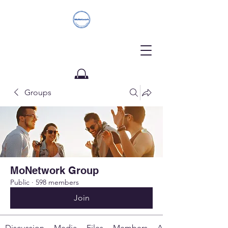
Groups
Donate
MoNetwork Group
Public
·
598 members
Join
Discussion
Media
Files
Members
About