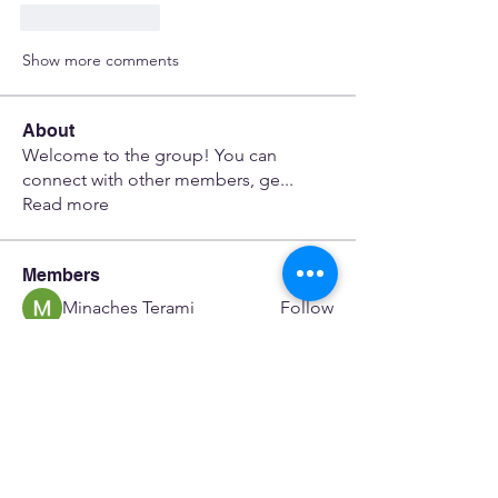
Like
Reply
Show more comments
About
Welcome to the group! You can
connect with other members, ge
...
Read more
Members
Minaches Terami
Follow
dfwerfre
Follow
dfwerfre
flower23 skeinc
Follow
JoeR Enfo
Follow
Seveu Lear
Follow