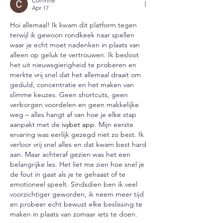
Corrinne
Apr 17
Hoi allemaal! Ik kwam dit platform tegen 
terwijl ik gewoon rondkeek naar spellen 
waar je echt moet nadenken in plaats van 
alleen op geluk te vertrouwen. Ik besloot 
het uit nieuwsgierigheid te proberen en 
merkte vrij snel dat het allemaal draait om 
geduld, concentratie en het maken van 
slimme keuzes. Geen shortcuts, geen 
verborgen voordelen en geen makkelijke 
weg – alles hangt af van hoe je elke stap 
aanpakt met de 
ivybet app
. Mijn eerste 
ervaring was eerlijk gezegd niet zo best. Ik 
verloor vrij snel alles en dat kwam best hard 
aan. Maar achteraf gezien was het een 
belangrijke les. Het liet me zien hoe snel je 
de fout in gaat als je te gehaast of te 
emotioneel speelt. Sindsdien ben ik veel 
voorzichtiger geworden, ik neem meer tijd 
en probeer echt bewust elke beslissing te 
maken in plaats van zomaar iets te doen.