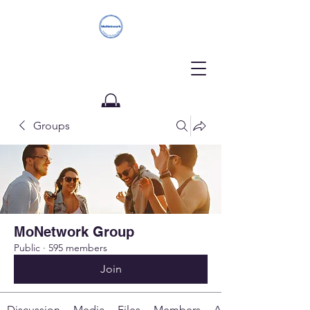
Groups
Donate
MoNetwork Group
Public
·
595 members
Join
Discussion
Media
Files
Members
About