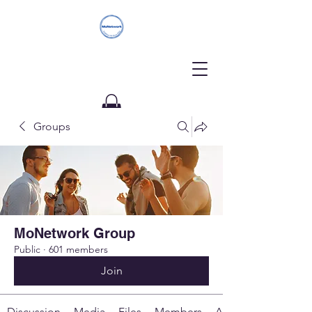
Groups
Donate
MoNetwork Group
Public
·
601 members
Join
Discussion
Media
Files
Members
About