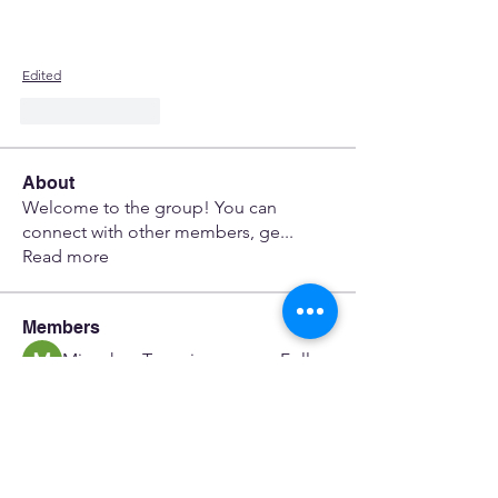
Edited
Like
Reply
About
Welcome to the group! You can
connect with other members, ge
...
Read more
Members
Minaches Terami
Follow
dfwerfre
Follow
dfwerfre
flower23 skeinc
Follow
JoeR Enfo
Follow