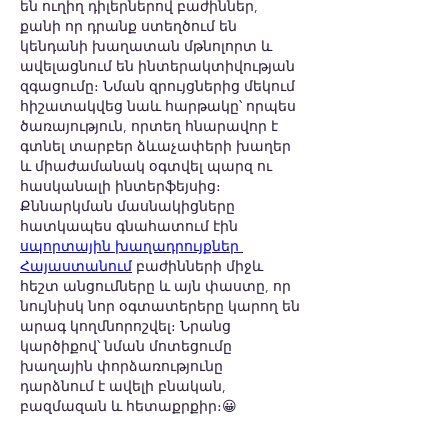
են ուղիղ դիլերներով բաժիններ, 
քանի որ դրանք ստեղծում են 
կենդանի խաղատան մթնոլորտ և 
ավելացնում են ինտերակտիվության 
զգացումը։ Նման զրույցներից մեկում 
հիշատակվեց նաև հարթակը՝ որպես 
ծառայություն, որտեղ հնարավոր է 
գտնել տարբեր ձևաչափերի խաղեր 
և միաժամանակ օգտվել պարզ ու 
հասկանալի ինտերֆեյսից։ 
Քննարկման մասնակիցները 
հատկապես գնահատում էին 
սպորտային խաղադրույքներ 
Հայաստանում
 բաժինների միջև 
հեշտ անցումները և այն փաստը, որ 
նույնիսկ նոր օգտատերերը կարող են 
արագ կողմնորոշվել։ Նրանց 
կարծիքով՝ նման մոտեցումը 
խաղային փորձառությունը 
դարձնում է ավելի բնական, 
բազմազան և հետաքրքիր։😀