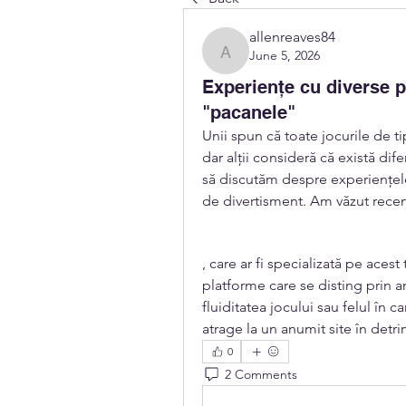
allenreaves84
June 5, 2026
allenreaves84
Experiențe cu diverse p
"pacanele"
Unii spun că toate jocurile de ti
dar alții consideră că există di
să discutăm despre experiențele 
de divertisment. Am văzut recent
, care ar fi specializată pe acest 
platforme care se disting prin a
fluiditatea jocului sau felul în 
atrage la un anumit site în detri
0
2 Comments