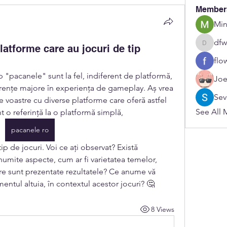
Member
Min
dfw
latforme care au jocuri de tip
dfwerfre
flo
p "pacanele" sunt la fel, indiferent de platformă, 
Joe
ferențe majore în experiența de gameplay. Aș vrea 
Sev
voastre cu diverse platforme care oferă astfel 
See All 
 o referință la o platformă simplă, 
pacanele ro
tip de jocuri. Voi ce ați observat? Există 
numite aspecte, cum ar fi varietatea temelor, 
care sunt prezentate rezultatele? Ce anume vă 
mentul altuia, în contextul acestor jocuri? 🤔
8 Views