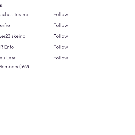
s
aches Terami
Follow
erfre
Follow
wer23 skeinc
Follow
R Enfo
Follow
eu Lear
Follow
Members (599)