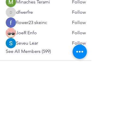
Minaches Terami
Follow
dfwerfre
Follow
dfwerfre
flower23 skeinc
Follow
JoeR Enfo
Follow
Seveu Lear
Follow
See All Members (599)
SERVICES
Care rooted in dignity, choice, and connection
Supportive Care & Essential Resources
Wound Care & Health Support
Peer Support & Individual-Defined Recovery
Drop-In Community Space
Outreach & Street-Based Support