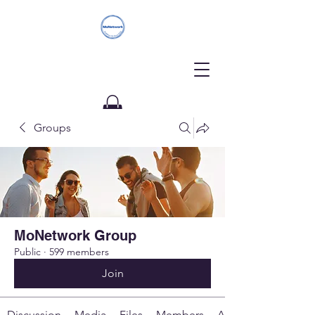
Groups
Donate
MoNetwork Group
Public
·
599 members
Join
Discussion
Media
Files
Members
About