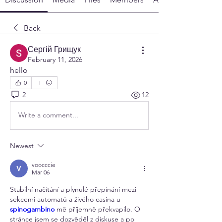
Back
Сергій Грищук
February 11, 2026
hello
0
2
12
Write a comment...
Newest
voocccie
Mar 06
Stabilní načítání a plynulé přepínání mezi 
sekcemi automatů a živého casina u 
spinogambino
 mě příjemně překvapilo. O 
stránce jsem se dozvěděl z diskuse a po 