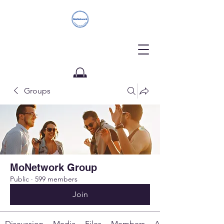
Groups
Donate
MoNetwork Group
Public
·
599 members
Join
Discussion
Media
Files
Members
About