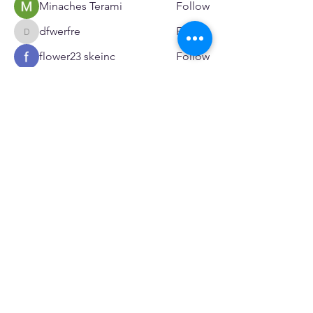
Minaches Terami
Follow
dfwerfre
Follow
dfwerfre
flower23 skeinc
Follow
JoeR Enfo
Follow
Seveu Lear
Follow
See All Members (599)
SERVICES
Care rooted in dignity, choice, and connection
Supportive Care & Essential Resources
Wound Care & Health Support
Peer Support & Individual-Defined Recovery
Drop-In Community Space
Outreach & Street-Based Support